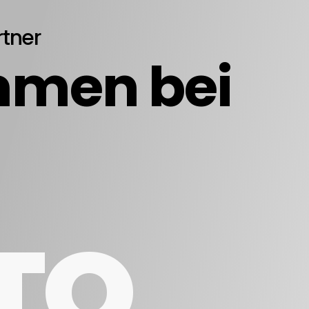
rtner
mmen bei
TO