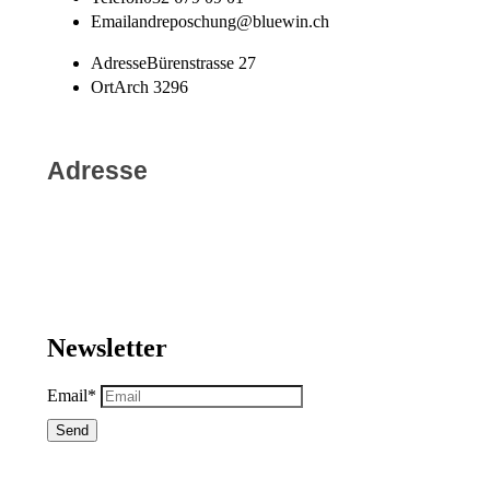
Email
andreposchung@bluewin.ch
Adresse
Bürenstrasse 27
Ort
Arch 3296
Adresse
Newsletter
Email*
Send