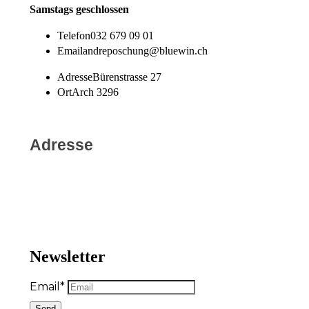
Samstags geschlossen
Telefon
032 679 09 01
Email
andreposchung@bluewin.ch
Adresse
Bürenstrasse 27
Ort
Arch 3296
Adresse
Newsletter
Email*
Send